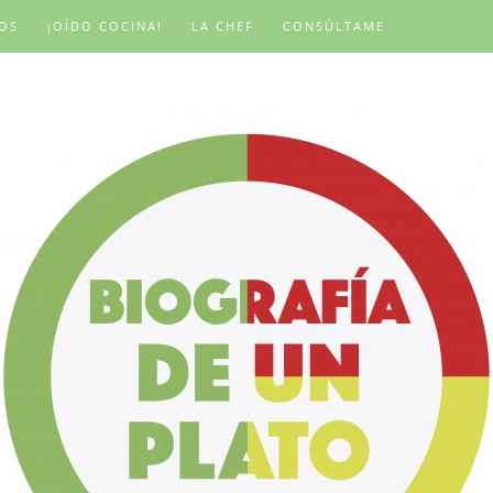
OS
¡OÍDO COCINA!
LA CHEF
CONSÚLTAME