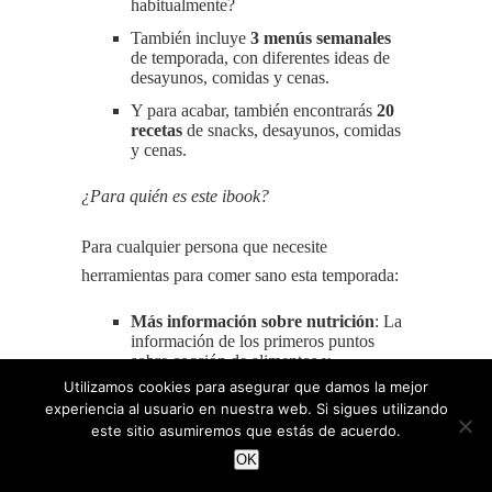
habitualmente?
También incluye
3 menús semanales
de temporada, con diferentes ideas de
desayunos, comidas y cenas.
Y para acabar, también encontrarás
20
recetas
de snacks, desayunos, comidas
y cenas.
¿Para quién es este ibook?
Para cualquier persona que necesite
herramientas para comer sano esta temporada:
Más información sobre nutrición
: La
información de los primeros puntos
sobre cocción de alimentos y
curiosidades os dará técnicas y trucos
Utilizamos cookies para asegurar que damos la mejor
para consumir alimentos de temporada
experiencia al usuario en nuestra web. Si sigues utilizando
con muchos más nutrientes. A la vez, en
este sitio asumiremos que estás de acuerdo.
esta parte os desmitifico y os explico
como consumir algunos alimentos que
OK
suelen evitarse por considerarse ricos en