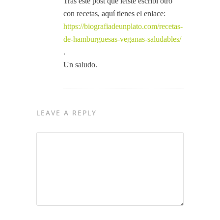
Tras este post que leíste escribí otro
con recetas, aquí tienes el enlace:
https://biografiadeunplato.com/recetas-
de-hamburguesas-veganas-saludables/
.
Un saludo.
LEAVE A REPLY