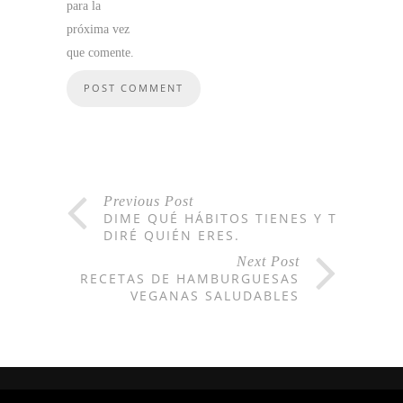
para la
próxima vez
que comente.
Previous Post
DIME QUÉ HÁBITOS TIENES Y TE
DIRÉ QUIÉN ERES.
Next Post
RECETAS DE HAMBURGUESAS
VEGANAS SALUDABLES